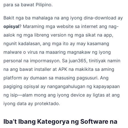
para sa bawat Pilipino.
Bakit nga ba mahalaga na ang iyong dina-download ay
opisyal
? Maraming mga website sa internet ang nag-
aalok ng mga libreng version ng mga sikat na app,
ngunit kadalasan, ang mga ito ay may kasamang
malware o virus na maaaring magnakaw ng iyong
personal na impormasyon. Sa juan365, tinitiyak namin
na ang bawat installer at APK na makikita sa aming
platform ay dumaan sa masusing pagsusuri. Ang
pagiging opisyal ay nangangahulugan ng kapayapaan
ng isip—alam mong ang iyong device ay ligtas at ang
iyong data ay protektado.
Iba’t Ibang Kategorya ng Software na