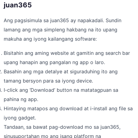
juan365
Ang pagsisimula sa juan365 ay napakadali. Sundin
lamang ang mga simpleng hakbang na ito upang
makuha ang iyong kailangang software:
Bisitahin ang aming website at gamitin ang search bar
upang hanapin ang pangalan ng app o laro.
Basahin ang mga detalye at siguraduhing ito ang
tamang bersyon para sa iyong device.
I-click ang ‘Download’ button na matatagpuan sa
pahina ng app.
Hintaying matapos ang download at i-install ang file sa
iyong gadget.
Tandaan, sa bawat pag-download mo sa juan365,
sinusuportahan mo ang isang platform na