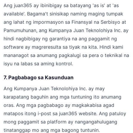
Ang juan365 ay ibinibigay sa batayang 'as is' at 'as
available'. Bagama't sinisikap naming maging tumpak
ang lahat ng impormasyon sa Finansyal na Serbisyo at
Pamumuhunan, ang Kumpanya Juan Teknolohiya Inc. ay
hindi nagbibigay ng garantiya na ang paggamit ng
software ay magreresulta sa tiyak na kita. Hindi kami
mananagot sa anumang pagkalugi sa pera o teknikal na
isyu na labas sa aming kontrol.
7. Pagbabago sa Kasunduan
Ang Kumpanya Juan Teknolohiya Inc. ay may
karapatang baguhin ang mga tuntuning ito anumang
oras. Ang mga pagbabago ay magkakabisa agad
matapos itong i-post sa juan365 website. Ang patuloy
mong paggamit sa platform ay nangangahulugang
tinatanggap mo ang mga bagong tuntunin.