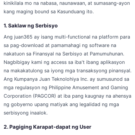
kinikilala mo na nabasa, naunawaan, at sumasang-ayon
kang maging bound sa Kasunduang ito.
1. Saklaw ng Serbisyo
Ang juan365 ay isang multi-functional na platform para
sa pag-download at pamamahagi ng software na
nakatuon sa Finansyal na Serbisyo at Pamumuhunan.
Nagbibigay kami ng access sa iba't ibang aplikasyon
na makakatulong sa iyong mga transaksyong pinansyal.
Ang Kumpanya Juan Teknolohiya Inc. ay sumusunod sa
mga regulasyon ng Philippine Amusement and Gaming
Corporation (PAGCOR) at iba pang kaugnay na ahensya
ng gobyerno upang matiyak ang legalidad ng mga
serbisyong inaalok.
2. Pagiging Karapat-dapat ng User