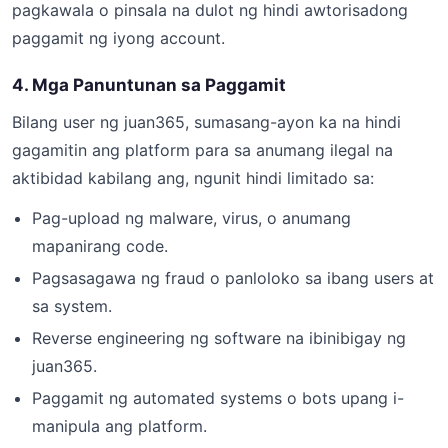
pagkawala o pinsala na dulot ng hindi awtorisadong
paggamit ng iyong account.
4. Mga Panuntunan sa Paggamit
Bilang user ng juan365, sumasang-ayon ka na hindi
gagamitin ang platform para sa anumang ilegal na
aktibidad kabilang ang, ngunit hindi limitado sa:
Pag-upload ng malware, virus, o anumang
mapanirang code.
Pagsasagawa ng fraud o panloloko sa ibang users at
sa system.
Reverse engineering ng software na ibinibigay ng
juan365.
Paggamit ng automated systems o bots upang i-
manipula ang platform.