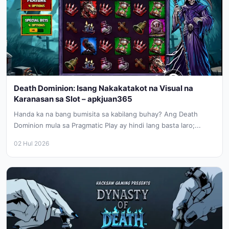
Death Dominion: Isang Nakakatakot na Visual na
Karanasan sa Slot – apkjuan365
Handa ka na bang bumisita sa kabilang buhay? Ang Death
Dominion mula sa Pragmatic Play ay hindi lang basta laro;...
02 Hul 2026